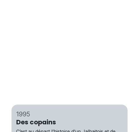
1995
Des copains
C’est au départ l’histoire d’un Jalhaitois et de